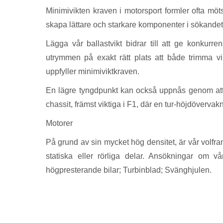
Minimivikten kraven i motorsport formler ofta möt
skapa lättare och starkare komponenter i sökandet 
Lägga vår ballastvikt bidrar till att ge konkurr
utrymmen på exakt rätt plats att både trimma vi
uppfyller minimiviktkraven.
En lägre tyngdpunkt kan också uppnås genom att t
chassit, främst viktiga i F1, där en tur-höjdöverva
Motorer
På grund av sin mycket hög densitet, är vår volfram 
statiska eller rörliga delar. Ansökningar om v
högpresterande bilar; Turbinblad; Svänghjulen.