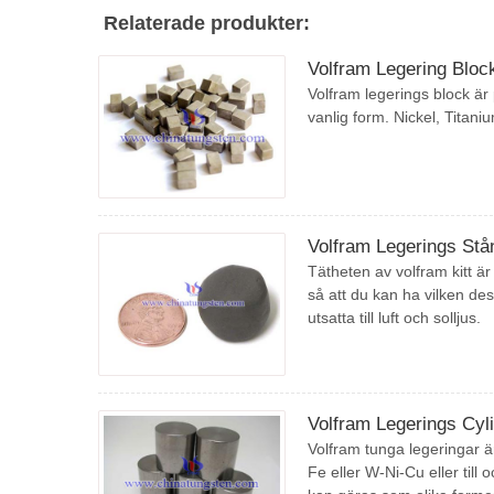
Relaterade produkter:
Volfram Legering Bloc
Volfram legerings block ä
vanlig form. Nickel, Titani
Volfram Legerings Stå
Tätheten av volfram kitt ä
så att du kan ha vilken desi
utsatta till luft och solljus.
Volfram Legerings Cyl
Volfram tunga legeringar ä
Fe eller W-Ni-Cu eller till