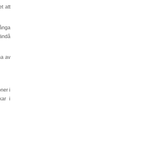
t att
rånga
 ändå
na av
ner i
kar i