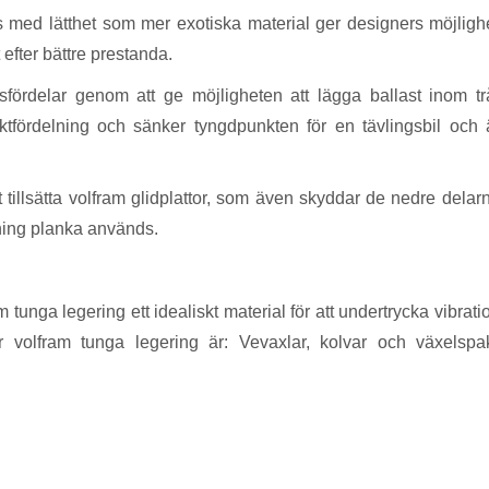
s med lätthet som mer exotiska material ger designers möjlighe
efter bättre prestanda.
ensfördelar genom att ge möjligheten att lägga ballast inom t
ktfördelning och sänker tyngdpunkten för en tävlingsbil och
illsätta volfram glidplattor, som även skyddar de nedre delar
kning planka används.
tunga legering ett idealiskt material för att undertrycka vibratio
år volfram tunga legering är: Vevaxlar, kolvar och växelspa