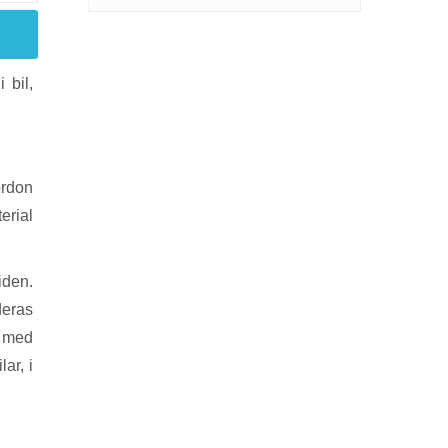
 bil,
ordon
erial
iden.
deras
g med
ar, i