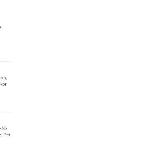
n
orm,
ckor
-Ni-
c. Det