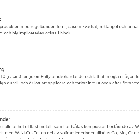
k
r produkten med regelbunden form, såsom kvadrat, rektangel och anna
um och bly implicerades också i block.
ng
r 10 g / cm3.tungsten Putty är ickehärdande och lätt att mögla i någon f
gn du vill, och är lätt att applicera och torkar inte ut även efter flera ve
inder
r i allmänhet eldfast metall, som har tvåfas kompositer bestående av W
 och med W-Ni-Cu-Fe, en del av volframlegeringen tillsätts Co, Mo, Cr et