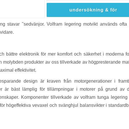
undersökning & för
ng stavar "sedvänjor. Volfram legering motvikt används ofta i
 vidare.
h bättre elektronik för mer komfort och säkerhet i moderna f
ch molybden produkter av oss tillverkade av högpresterande mat
ximal effektivitet.
parande design är kraven från motorgenerationer i framt
 är bäst lämplig för tillämpningar i motorer på grund av 
genskaper. Komponenter tillverkade av volfram tunga legerin
för högeffektiva vevaxel och svänghjul balansvikter i standardbil