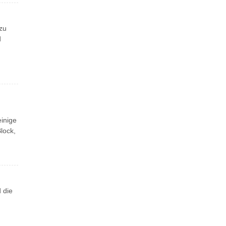
 zu
d
inige
lock,
 die