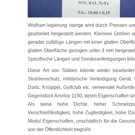
Wolfram legierung stange wird durch Pressen un
gearbeitet hergestellt werden. Kleinere Größen 
gerader zufällige Längen mit einer glatten Ober
glatten Oberfläche gezogen unter 3 mm hergestell
Spezifische Längen und Sonderanfertigungen könn
Diese Art von Stäben könnte weiter bearbeite
Strahlenschutz, militärische Verteidigung Gerät,
Darts, Knüppel, Golfclub etc. verwendet Außerd
Gegenstück Anviloy 1150, deren Eigenschaften sin
Als seine hohe Dichte, hoher Schmelzpun
Verschleißfestigkeit, hohe Zugfestigkeit, hohe D
Modul Eigenschaften, unschädlich für die Gesun
von der Öffentlichkeit begrüßt.