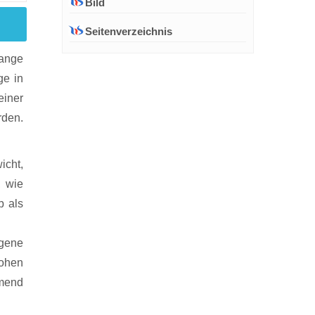
Bild
Seitenverzeichnis
tange
ge in
einer
rden.
icht,
, wie
b als
gene
hohen
hmend